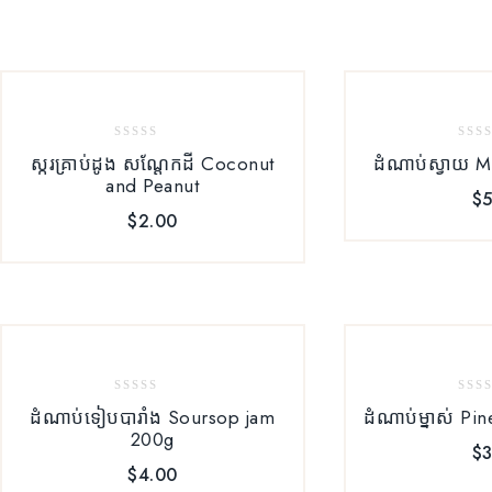
0
0
ស្ករគ្រាប់ដូង សណ្ដែកដី Coconut
ដំណាប់ស្វាយ 
out
out
and Peanut
of
of
$
5
5
5
$
2.00
0
0
ដំណាប់ទៀបបារាំង Soursop jam
ដំណាប់ម្នាស់ Pi
out
out
200g
of
of
$
3
5
5
$
4.00