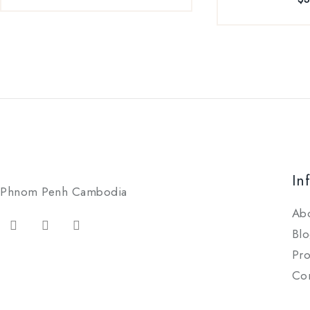
In
Phnom Penh Cambodia
Ab
Blo
Pro
Con