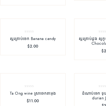
0
0
ស្ករគ្រាប់ចេក Banana candy
ស្ករគ្រាប់ដូង ស
out
out
Chocola
of
of
$
2.00
5
5
$
2
0
0
Ta Ong wine ស្រាចេកតាអុង
ដំណាប់ចេក ទុ
out
out
durian 
of
of
$
11.00
5
5
$
3