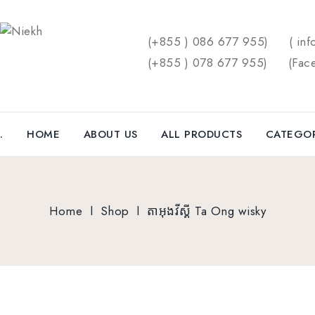
(+855 ) 086 677 955)
( inf
(+855 ) 078 677 955)
(
Fac
.
HOME
ABOUT US
ALL PRODUCTS
CATEGO
Home
l
Shop
l
តាអុងវីស្គី Ta Ong wisky