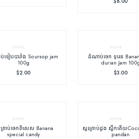
$
8.00
0
0
ប់​ទៀបបារាំង Soursop jam
ដំណាប់ចេក ទុរេន Bana
out
out
100g
durian Jam 100
of
of
5
5
$
2.00
$
3.00
0
0
ករគ្រាប់ចេកពិសេស Banana
ស្ករគ្រាប់ដូង ស្លឹកតើយCo
out
out
special candy
pandan
of
of