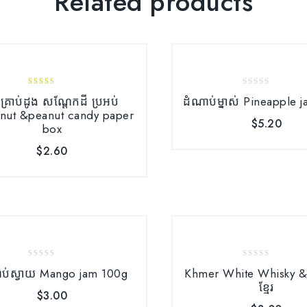
Related products
2.51
0
រគ្រាប់ដូង សណ្តែកដី ប្រអប់
ដំណាប់ម្នាស់ Pineapple 
out
out
nut &peanut candy paper
of 5
of
$
5.20
box
5
$
2.60
0
0
ប់ស្វាយ Mango jam 100g
Khmer White Whisky & ស
out
out
ខ្មែរ
of
of
$
3.00
5
5