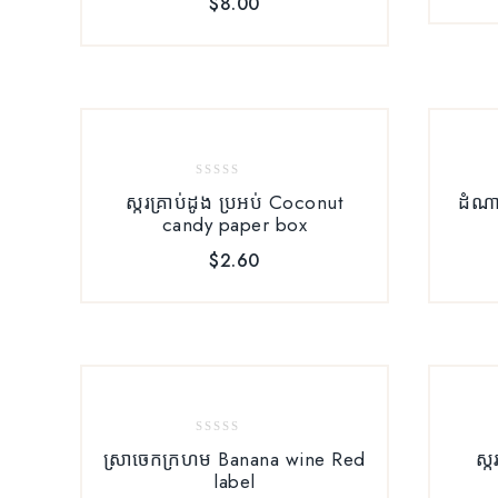
$
8.00
0
ស្ករគ្រាប់ដូង ប្រអប់ Coconut
ដំណា
out
candy paper box
of
5
$
2.60
0
ស្រាចេកក្រហម Banana wine Red
ស្
out
label
of