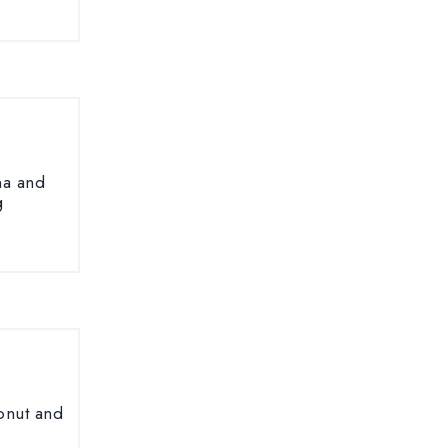
na and
g
conut and