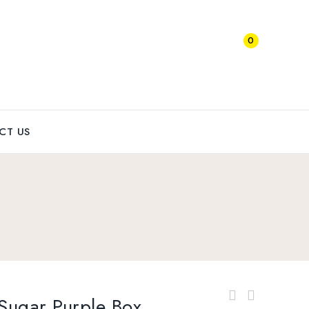
0
CT US
 Sugar Purple Box