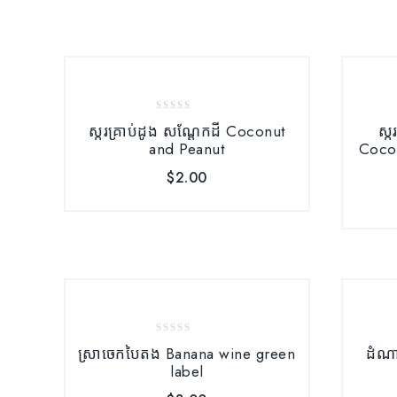
0
ស្ករគ្រាប់ដូង សណ្ដែកដី Coconut
ស្ក
out
and Peanut
Coco
of
5
$
2.00
0
ស្រាចេក​បៃតង Banana wine green
ដំណា
out
label
of
5